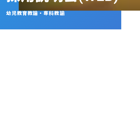
幼児教育教論・専科教諭
幼稚園教育教論・専科教諭
採用説明会(WEB)
私たちは、信学会グループの「行動指針」に共感し、
自らその中
心となって行動できる人を待っています。
信学会の過去のイメー
ジやブランドにとらわれることなく、挑戦し続けることが必要で
す。
チャレンジしたいと思ったら、ぜひ採用試験に応募してみて